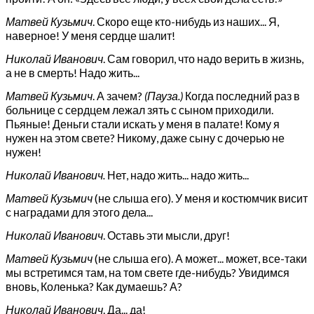
Матвей Кузьмич
. Скоро еще кто-нибудь из наших... Я,
наверное! У меня сердце шалит!
Николай Иванович
. Сам говорил, что надо верить в жизнь,
а не в смерть! Надо жить...
Матвей Кузьмич
. А зачем?
(Пауза.)
Когда последний раз в
больнице с сердцем лежал зять с сыном приходили.
Пьяные! Деньги стали искать у меня в палате! Кому я
нужен на этом свете? Никому, даже сыну с дочерью не
нужен!
Николай Иванович.
Нет, надо жить... надо жить...
Матвей Кузьмич
(не слыша его). У меня и костюмчик висит
с наградами для этого дела...
Николай Иванович
. Оставь эти мысли, друг!
Матвей Кузьмич
(не слыша его). А может... может, все-таки
мы встретимся там, на том свете где-нибудь? Увидимся
вновь, Коленька? Как думаешь? А?
Николай Иванович
. Да... да!