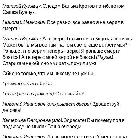
Матвей Кузьмич
. Следом Ванька Кротов погиб, потом
Сашка Бунчук...
Николай Иванович
. Все равно, все равно я не верил в
смерть!
Матвей Кузьмич
. А ты верь. Только не в смерть, а в жизнь.
Может быть, мы все там, на том свете, еще встретимся?!
Раньше я не верил, теперь - верю! Я раньше смерти
боялся! А теперь с моей верой не боюсь!
(Пауза.)
Старикам не обидно умирать: пожили уж!
Обидно только, что мы никому не нужны...
Громкий стук в дверь.
Голос (злой и громкий).
Открывайте!
Николай Иванович (открывает дверь).
Здравствуй,
деточка!
Катерина Петровна (зло).
Здрасьте! Вы почему пол в
подъезде не мыли? Ваша очередь!
Николай Иванович
. Да не могу я, деточка! У меня спина