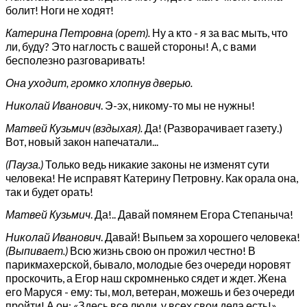
болит! Ноги не ходят!
Катерина Петровна (орет).
Ну а кто - я за вас мыть, что
ли, буду? Это наглость с вашей стороны! А, с вами
бесполезно разговаривать!
Она уходит, громко хлопнув дверью
.
Николай Иванович
. Э-эх, никому-то мы не нужны!
Матвей Кузьмич (вздыхая).
Да! (Разворачивает газету.)
Вот, новый закон напечатали...
(Пауза.)
Только ведь никакие законы не изменят сути
человека! Не исправят Катерину Петровну. Как орала она,
так и будет орать!
Матвей Кузьмич
. Да!.. Давай помянем Егора Степаныча!
Николай Иванович
. Давай! Выпьем за хорошего человека!
(Выпивает.)
Всю жизнь свою он прожил честно! В
парикмахерской, бывало, молодые без очереди норовят
проскочить, а Егор наш скромненько сядет и ждет. Жена
его Маруся - ему: ты, мол, ветеран, можешь и без очереди
пройти! А он: «Здесь все люди, у всех свои дела есть!»