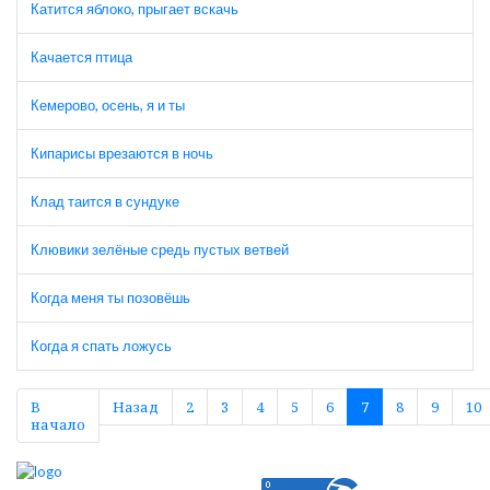
Катится яблоко, прыгает вскачь
Качается птица
Кемерово, осень, я и ты
Кипарисы врезаются в ночь
Клад таится в сундуке
Клювики зелёные средь пустых ветвей
Когда меня ты позовёшь
Когда я спать ложусь
В
Назад
2
3
4
5
6
7
8
9
10
начало