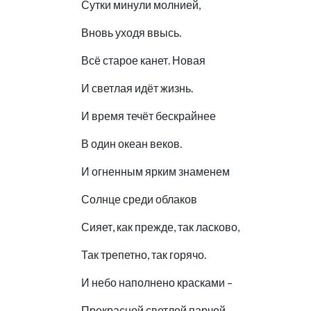
Сутки минули молнией,
Вновь уходя ввысь.
Всё старое канет. Новая
И светлая идёт жизнь.
И время течёт бескрайнее
В один океан веков.
И огненным ярким знаменем
Солнце среди облаков
Сияет, как прежде, так ласково,
Так трепетно, так горячо.
И небо наполнено красками –
Прекрасной светлой парчой.