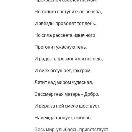
Но только наступит час вечера,
И звёзды проводят тот день.
Но сила рассвета извечного
Прогонит ужасную тень.
И радость трезвонится песнею,
И смех оглушает, как гром.
Летит над миром чудесная,
Бессмертная матерь – Добро.
И вера за ней смело шествует,
Надежда танцует, любовь
Весь мир, улыбаясь, приветствует