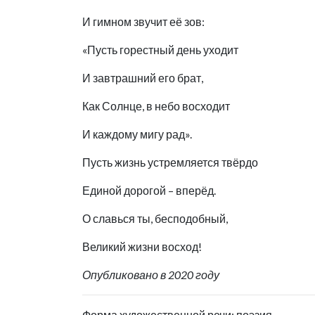
И гимном звучит её зов:
«Пусть горестный день уходит
И завтрашний его брат,
Как Солнце, в небо восходит
И каждому мигу рад».
Пусть жизнь устремляется твёрдо
Единой дорогой – вперёд.
О славься ты, бесподобный,
Великий жизни восход!
Опубликовано в 2020 году
Форма художественной речи: поэзия